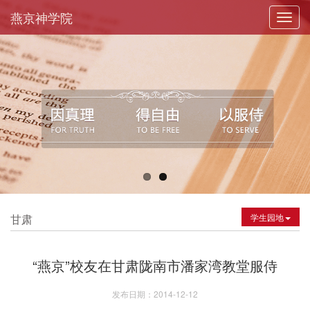
燕京神学院
Toggl
navig
甘肃
学生园地
“燕京”校友在甘肃陇南市潘家湾教堂服侍
发布日期：2014-12-12