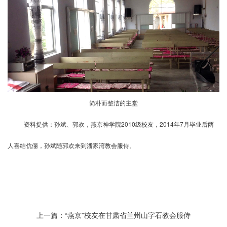
简朴而整洁的主堂
资料提供：孙斌、郭欢，燕京神学院2010级校友，2014年7月毕业后两
人喜结伉俪，
孙斌
随
郭欢
来到潘家湾教会服侍。
上一篇：“燕京”校友在甘肃省兰州山字石教会服侍