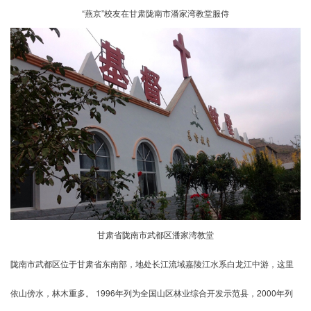
“燕京”校友在甘肃陇南市潘家湾教堂服侍
甘肃省陇南市武都区潘家湾教堂
陇南市武都区位于甘肃省东南部，地处长江流域嘉陵江水系白龙江中游，这里
依山傍水，林木重多。 1996年列为全国山区林业综合开发示范县，2000年列