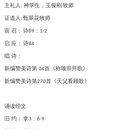
主礼人
神
学生
，
王俊刚
牧师
:
证道人
甄翠花牧师
:
宣
召：
诗
：
89
1-2
启
应：
诗
84
唱
诗：
新编赞美诗第
首《称颂崇拜歌》
34
新编赞美诗第
首《天父看顾歌》
270
诵读经文
旧
约：
拿
：
3
6-9