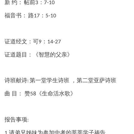
新
约：
帖前
：
3
7-10
福音书：
路
：
17
5-10
证道经文：可
：
9
14-27
证道题目：《智慧的父亲》
诗班献诗
第一堂学生诗班
，第二堂亚萨诗班
:
曲
目
：
赞
《生命活水歌》
58
报告事项
:
请弟兄姊妹为参加中考的莘莘学子祷告。
1.